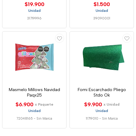
$19.900
$1.500
Unidad
Unidad
31719996
39090001
Masmelo Millows Navidad
Fomi Escarchado Pliego
Paqx25
Stdo Ok
$6.900
$9.900
x Paquete
x Unidad
Unidad
Unidad
72048165
-
Sin Marca
11719010
-
Sin Marca