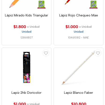
Lápiz Mirado Kids Triangular
Lápiz Rojo Chequeo Mae
$1.800
$1.000
x Unidad
x Unidad
Unidad
Unidad
12861807
10461082
-
MAE
Lapiz 2hb Doricolor
Lapiz Blanco Faber
$1.000
$10.800
x Unidad