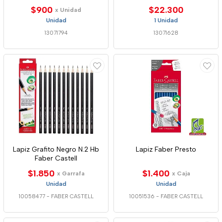
$900
$22.300
x Unidad
Unidad
1 Unidad
13071794
13071628
Lapiz Grafito Negro N.2 Hb
Lapiz Faber Presto
Faber Castell
$1.850
$1.400
x Garrafa
x Caja
Unidad
Unidad
10058477
-
FABER CASTELL
10051536
-
FABER CASTELL