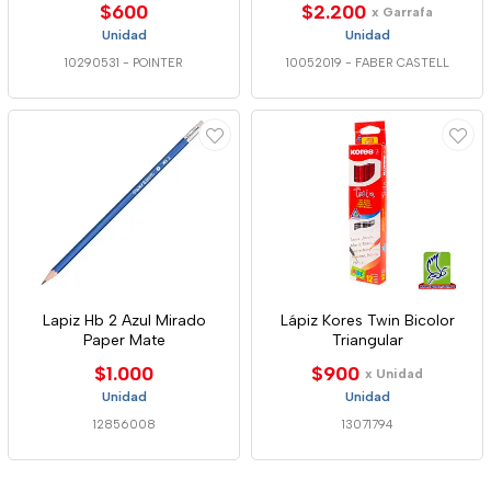
$600
$2.200
x Garrafa
Unidad
Unidad
10290531
-
POINTER
10052019
-
FABER CASTELL
Lapiz Hb 2 Azul Mirado
Lápiz Kores Twin Bicolor
Paper Mate
Triangular
$1.000
$900
x Unidad
Unidad
Unidad
12856008
13071794