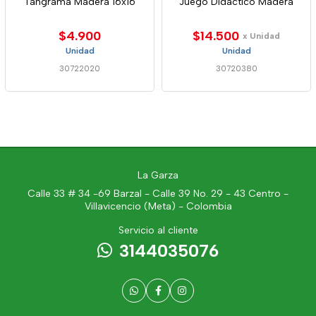
Tangrama Madera 16x16
Juego Didáctico Madera
$4.900
$14.500
x Unidad
Unidad
Unidad
30722020
30720380
La Garza
Calle 33 # 34 -69 Barzal - Calle 39 No. 29 - 43 Centro -
Villavicencio (Meta) - Colombia
Servicio al cliente
3144035076