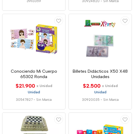
39113359
30924820
-
Sin Marca
Conociendo Mi Cuerpo
Billetes Didácticos X50 X48
65302 Ronda
Unidades
$21.900
$2.500
x Unidad
x Unidad
Unidad
Unidad
30547827
-
Sin Marca
30920035
-
Sin Marca