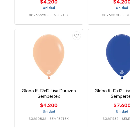
$4.200
$4.20
Unidad
Unidad
30265625
-
SEMPERTEX
30268373
-
SEM
Globo R-12x12 Lisa Durazno
Globo R-12x12 Lis
Sempertex
Sempert
$4.200
$7.60
Unidad
Unidad
30260832
-
SEMPERTEX
30261532
-
SEM