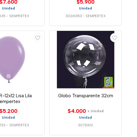
$7.600
$5.900
Unidad
Unidad
535
-
SEMPERTEX
30261353
-
SEMPERTEX
-12x12 Lisa Lila
Globo Transparente 32cm
empertex
$5.200
$4.000
x Unidad
Unidad
Unidad
733
-
SEMPERTEX
30721612