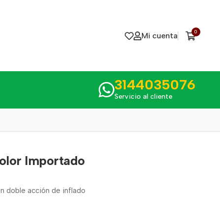
0
Mi cuenta
3144035076
Servicio al cliente
Color Importado
on doble acción de inflado