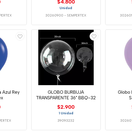
0
$4.800
Unidad
PERTEX
30260900
-
SEMPERTEX
30260
a Azul Rey
GLOBO BURBUJA
Globo R
ex
TRANSPARENTE 36" BBQ-32
S
0
$2.900
1 Unidad
PERTEX
39093232
30260