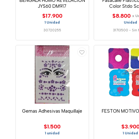
BENGALA HUMO REVELACION
Pasacalle Plastic
JYS60 DM917
Color Stdo S
$17.900
$8.800
x U
1 Unidad
Unidad
30720255
31713500
-
Sin 
Gemas Adhesivas Maquillaje
FESTON MOTIVO
$1.500
$3.90
1 unidad
1 Unidad