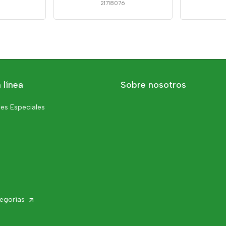
7
21718076
 línea
Sobre nosotros
es Especiales
tegorías