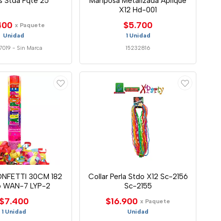
s Stda Pqte 25
Mariposa Metalizada Aplique
X12 Hd-001
400
$5.700
x Paquete
Unidad
1 Unidad
7019
-
Sin Marca
15232816
NFETTI 30CM 182
Collar Perla Stdo X12 Sc-2156
6 WAN-7 LYP-2
Sc-2155
$7.400
$16.900
x Paquete
1 Unidad
Unidad