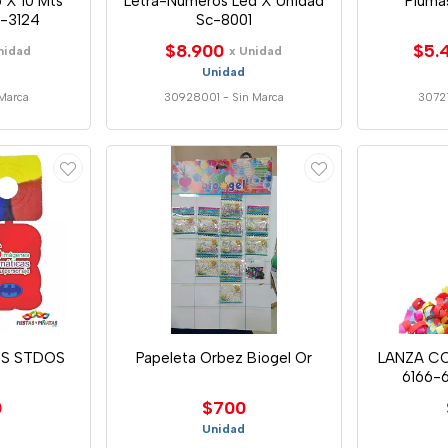
o X 10 Mts
Letra-Numeros Led X Unidad
Pluma
c-3124
Sc-8001
$8.900
$5.
nidad
x Unidad
Unidad
Marca
30928001
-
Sin Marca
3072
S STDOS
Papeleta Orbez Biogel Or
LANZA CO
6166-
0
$700
Unidad