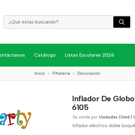
Inflador De Globo Eléctrico X2 Boquilla 73005 Sc-6105
ontáctanos
Catálogo
Listas Escolares 2026
Inicio
Piñatería
Decoración
Inflador De Globo
6105
Se vende por
Unidades (Unid.)
Inflador eléctrico doble boquil