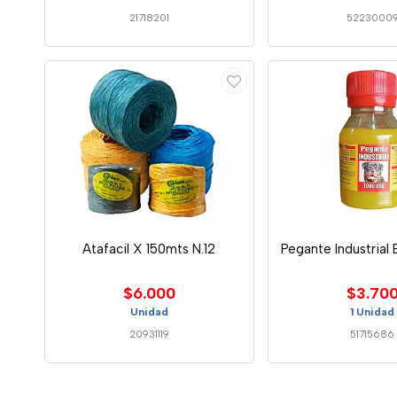
21718201
5223000
Atafacil X 150mts N.12
Pegante Industrial 
$6.000
$3.70
Unidad
1 Unidad
20931119
51715686