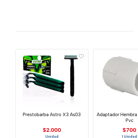
Prestobarba Astro X3 As03
Adaptador Hembra P
Pvc
$2.000
$700
Unidad
1 Unidad