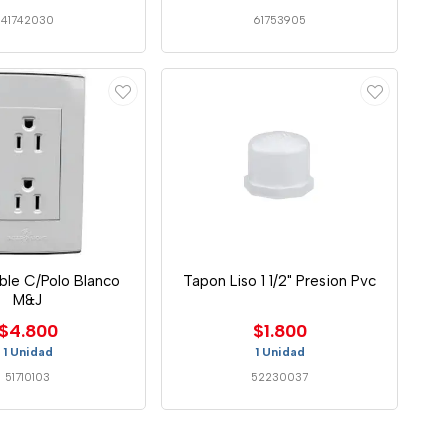
41742030
61753905
le C/Polo Blanco
Tapon Liso 1 1/2" Presion Pvc
M&J
$4.800
$1.800
1 Unidad
1 Unidad
51710103
52230037