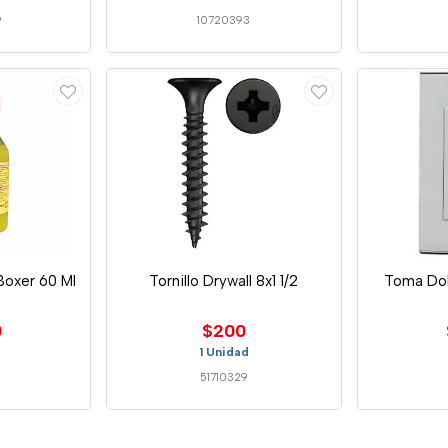
9
10720393
Boxer 60 Ml
Tornillo Drywall 8x1 1/2
Toma Dob
0
$200
1 Unidad
51710329