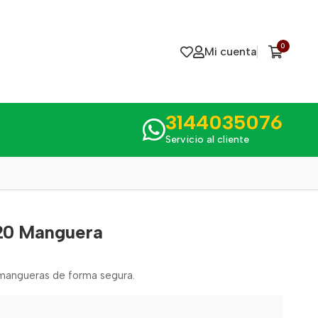
0
Mi cuenta
3144035076
Servicio al cliente
20 Manguera
 mangueras de forma segura.