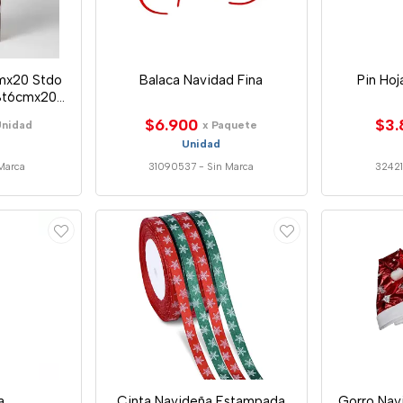
mx20 Stdo
Balaca Navidad Fina
Pin Ho
Bt6cmx20-
20-D
$6.900
$3.
Unidad
x Paquete
Unidad
Marca
31090537
-
Sin Marca
3242
a
Cinta Navideña Estampada
Gorro Nav