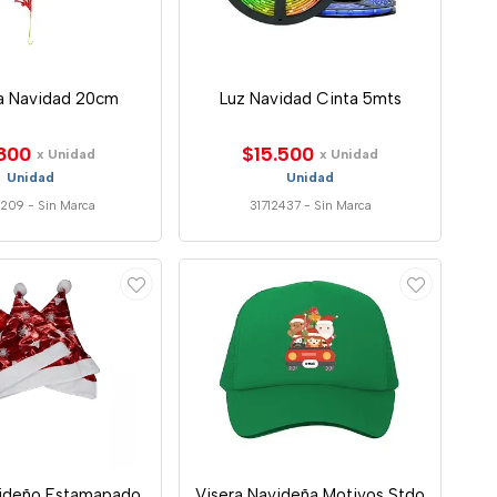
ja Navidad 20cm
Luz Navidad Cinta 5mts
800
$15.500
x Unidad
x Unidad
Unidad
Unidad
1209
-
Sin Marca
31712437
-
Sin Marca
ideño Estamapado
Visera Navideña Motivos Stdo