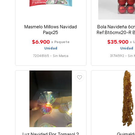
Masmelo Millows Navidad
Bola Navideña 6c
Paqx25
Ref:Bt6cmx20-R 
Ap Bt6cmx
$6.900
$35.900
x Paquete
x 
Unidad
Unidad
72048165
-
Sin Marca
31714592
-
Sin 
Luz Navidad Flor Tornasol 2
Guirnald