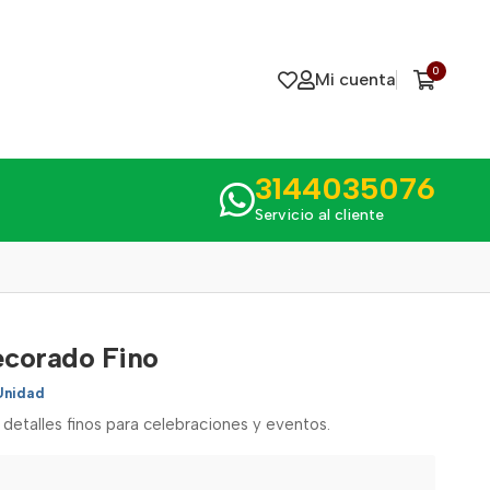
0
Mi cuenta
3144035076
Servicio al cliente
ecorado Fino
Unidad
etalles finos para celebraciones y eventos.