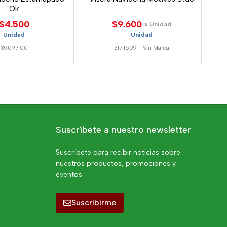
Ok
$4.500
$9.600
x Unidad
Unidad
Unidad
39097100
31711609
-
Sin Marca
Suscríbete a nuestro newsletter
Suscríbete para recibir noticias sobre
nuestros productos, promociones y
eventos.
Suscribirme