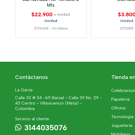
Mts
$22.900
$3.80
x Unidad
Unidad
Unidad
31712468
-
Sin Marca
31712188
Contáctanos
Tienda en
La Garza
Celebracion
Calle 33 # 34 -69 Barzal - Calle 39 No. 29 -
Papelería
43 Centro - Villavicencio (Meta) -
Oficina
Colombia
Tecnología
Servicio al cliente
Juguetería
3144035076
Mobiliario