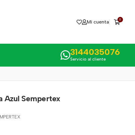
0
Mi cuenta
3144035076
Servicio al cliente
sa Azul Sempertex
SEMPERTEX