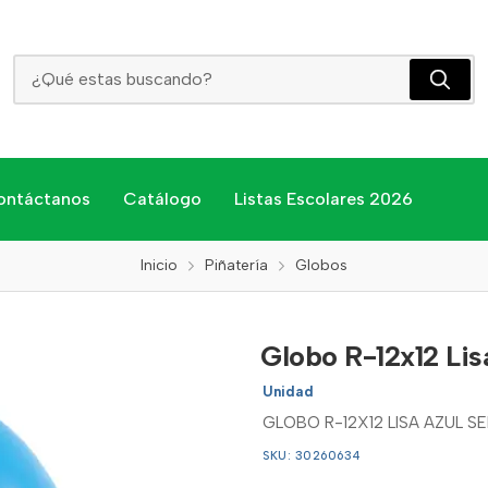
Globo R-12x12 Lisa Azul Sempertex
ontáctanos
Catálogo
Listas Escolares 2026
Inicio
Piñatería
Globos
Globo R-12x12 Li
Unidad
GLOBO R-12X12 LISA AZUL 
SKU: 30260634