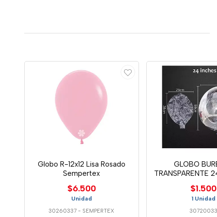
Globo R-12x12 Lisa Rosado
GLOBO BUR
Sempertex
TRANSPARENTE 2
$6.500
$1.500
Unidad
1 Unidad
30260337
-
SEMPERTEX
3072003