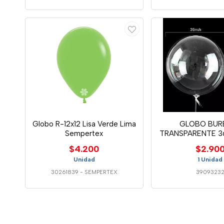
Globo R-12x12 Lisa Verde Lima
GLOBO BUR
Sempertex
TRANSPARENTE 3
$4.200
$2.90
Unidad
1 Unidad
30261839
-
SEMPERTEX
3909323