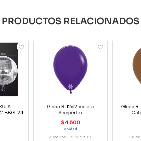
PRODUCTOS RELACIONADOS
BUJA
Globo R-12x12 Violeta
Globo R-1
4" BBG-24
Sempertex
Caf
$4.500
Unidad
3
30263932
-
SEMPERTEX
30268