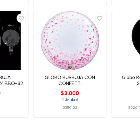
BUJA
GLOBO BURBUJA CON
Globo R-
6" BBQ-32
CONFETTI
S
0
$3.000
1 Unidad
2
33110102
30261