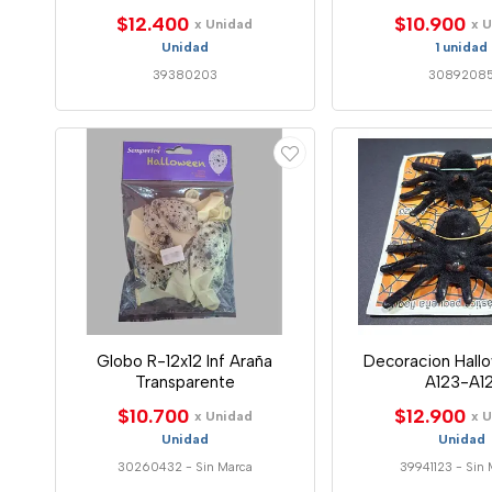
$12.400
$10.900
x Unidad
x 
Unidad
1 unidad
39380203
3089208
Globo R-12x12 Inf Araña
Decoracion Hall
Transparente
A123-A12
$10.700
$12.900
x Unidad
x 
Unidad
Unidad
30260432
-
Sin Marca
39941123
-
Sin 