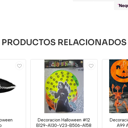
PRODUCTOS RELACIONADOS
loween
Decoracion Halloween #12
Decoraci
o
B129-A130-V23-B506-A158
A99 