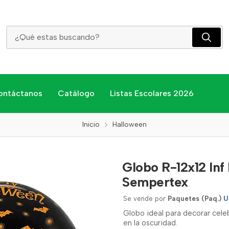
Globo R-12x12 Inf Halloween Noche N-N Stdo Sempertex
ontáctanos
Catálogo
Listas Escolares 2026
Inicio
Halloween
Globo R-12x12 In
Sempertex
Se vende por
Paquetes (Paq.)
U
Globo ideal para decorar cele
en la oscuridad.