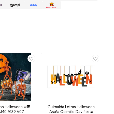
on Halloween #15
Guirnalda Letras Halloween
A140 A139 V07
Araña Colmillo Davifiesta