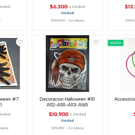
$6.300
$13
Unidad
x Unidad
Unidad
5
39941129
-
Sin Marca
3994
NUEVO
oween #7
Decoracion Halloween #10
Accesorio
1
A112-A110-A113-A165
$10.900
Unidad
x Unidad
Unidad
Marca
39941112
-
Sin Marca