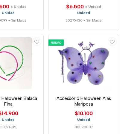
.500
$6.500
x Unidad
x Unidad
Unidad
Unidad
0099
-
Sin Marca
30275436
-
Sin Marca
NUEVO
 Halloween Balaca
Accessorio Halloween Alas
Fina
Mariposa
$14.900
$10.100
Unidad
Unidad
30724182
30890007