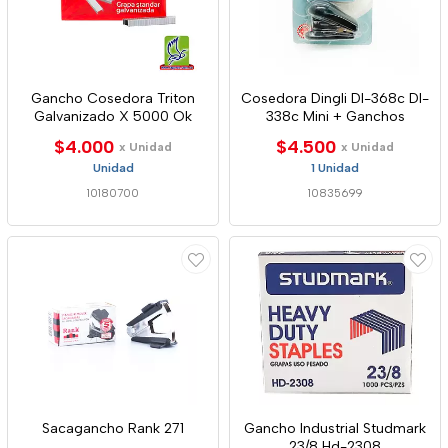
Gancho Cosedora Triton
Cosedora Dingli Dl-368c Dl-
Galvanizado X 5000 Ok
338c Mini + Ganchos
$4.000
$4.500
x Unidad
x Unidad
Unidad
1 Unidad
10180700
10835699
Sacagancho Rank 271
Gancho Industrial Studmark
23/8 Hd-2308