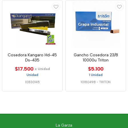
Cosedora Kangaro Hd-45
Gancho Cosedora 23/8
Ds-435
10000u Triton
$17.500
$5.100
x Unidad
Unidad
1 Unidad
10830145
10180498
-
TRITON
La Garza