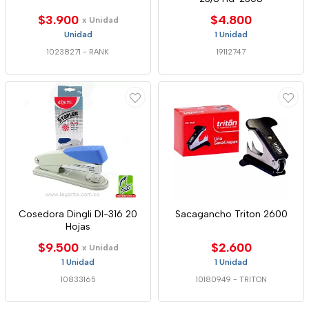
$3.900
$4.800
x Unidad
Unidad
1 Unidad
10238271
-
RANK
19112747
Cosedora Dingli Dl-316 20
Sacagancho Triton 2600
Hojas
$9.500
$2.600
x Unidad
1 Unidad
1 Unidad
10833165
10180949
-
TRITON