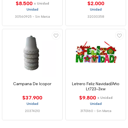
$8.500
$2.000
x Unidad
Unidad
Unidad
30560925
-
Sin Marca
32030358
Campana De Icopor
Letrero Feliz Navidad/Año
Lt723-3xw
$37.900
$9.800
x Unidad
Unidad
Unidad
20374210
31713160
-
Sin Marca