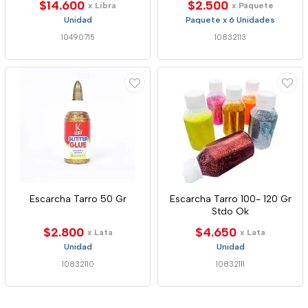
$14.600
$2.500
x Libra
x Paquete
Unidad
Paquete x 6 Unidades
10490715
10832113
Escarcha Tarro 50 Gr
Escarcha Tarro 100- 120 Gr
Stdo Ok
$2.800
$4.650
x Lata
x Lata
Unidad
Unidad
10832110
10832111