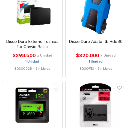
Disco Duro Externo Toshiba
Disco Duro Adata 1tb Hd680
1tb Canvio Basic
$298.500
$320.000
x Unidad
x Unidad
1 Unidad
1 Unidad
80300028
-
Sin Marca
80309113
-
Sin Marca