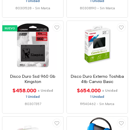
1 Unidad
1 Unidad
80301528
-
Sin Marca
80308190
-
Sin Marca
NUEVO
Disco Duro Ssd 960 Gb
Disco Duro Externo Toshiba
Kingston
4tb Canvio Basic
$458.000
$654.000
x Unidad
x Unidad
1 Unidad
1 Unidad
80307357
19540462
-
Sin Marca