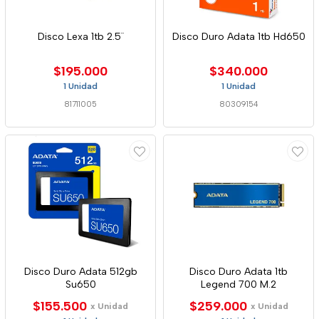
Disco Lexa 1tb 2.5¨
Disco Duro Adata 1tb Hd650
$195.000
$340.000
1 Unidad
1 Unidad
81711005
80309154
Disco Duro Adata 512gb
Disco Duro Adata 1tb
Su650
Legend 700 M.2
$155.500
$259.000
x Unidad
x Unidad