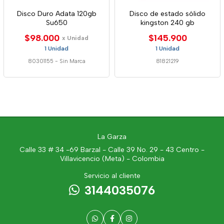
Disco Duro Adata 120gb
Disco de estado sólido
Su650
kingston 240 gb
$98.000
$145.900
x Unidad
1 Unidad
1 Unidad
80301155
-
Sin Marca
81821219
La Garza
Calle 33 # 34 -69 Barzal - Calle 39 No. 29 - 43 Centro -
Villavicencio (Meta) - Colombia
Servicio al cliente
3144035076