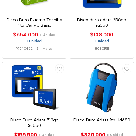
Disco Duro Externo Toshiba
Disco duro adata 256gb
4tb Canvio Basic
su650
$654.000
$138.000
x Unidad
1 Unidad
1 Unidad
19540462
-
Sin Marca
80301511
Disco Duro Adata 512gb
Disco Duro Adata 1tb Hd680
Su650
$155.500
$320.000
x Unidad
x Unidad