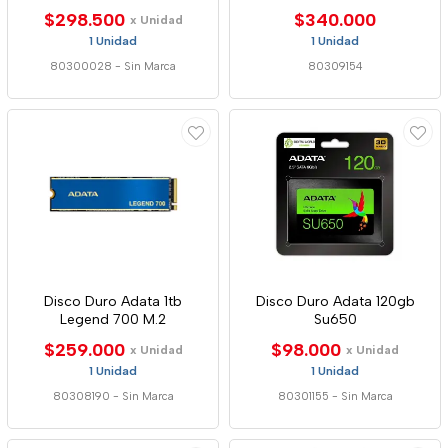
$298.500
$340.000
x Unidad
1 Unidad
1 Unidad
80300028
-
Sin Marca
80309154
Disco Duro Adata 1tb
Disco Duro Adata 120gb
Legend 700 M.2
Su650
$259.000
$98.000
x Unidad
x Unidad
1 Unidad
1 Unidad
80308190
-
Sin Marca
80301155
-
Sin Marca