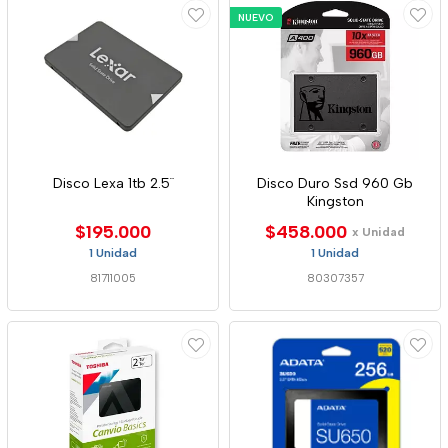
NUEVO
Disco Lexa 1tb 2.5¨
Disco Duro Ssd 960 Gb
Kingston
$195.000
$458.000
x Unidad
1 Unidad
1 Unidad
81711005
80307357