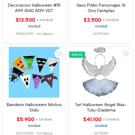
Decoracion Halloween #15
Vaso Pitillo Personajes 16
A99 A140 A139 V07
Onz Fantiplas
$13.500
$3.500
x Unidad
x Unidad
Unidad
Unidad
39940099
-
Sin Marca
30753216
NUEVO
Banderin Halloweem Motivo
Set Halloween Angel Alas-
Stdo
Tutu-Diadema
$5.900
$41.100
x Unidad
x Unidad
Unidad
Unidad
30272648
-
Sin Marca
30721416