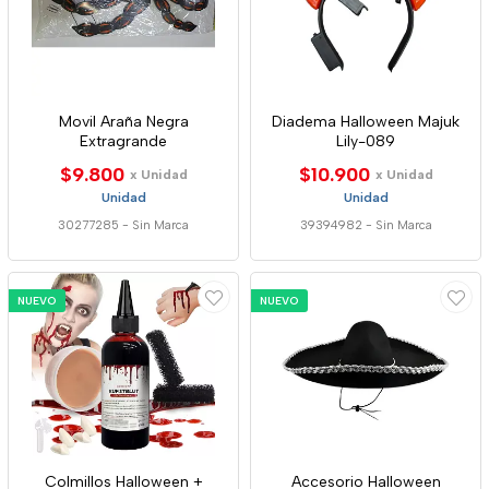
Movil Araña Negra
Diadema Halloween Majuk
Extragrande
Lily-089
$9.800
$10.900
x Unidad
x Unidad
Unidad
Unidad
30277285
-
Sin Marca
39394982
-
Sin Marca
NUEVO
NUEVO
Colmillos Halloween +
Accesorio Halloween