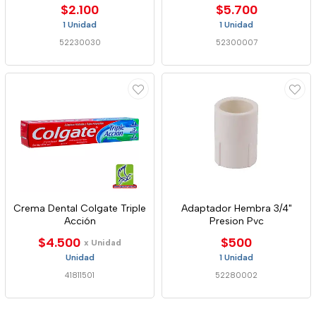
$2.100
$5.700
1 Unidad
1 Unidad
52230030
52300007
Crema Dental Colgate Triple
Adaptador Hembra 3/4"
Acción
Presion Pvc
$4.500
$500
x Unidad
Unidad
1 Unidad
41811501
52280002