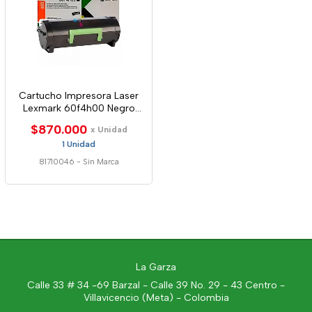
Cartucho Impresora Laser
Lexmark 60f4h00 Negro
Original
$870.000
x Unidad
1 Unidad
81710046
-
Sin Marca
La Garza
Calle 33 # 34 -69 Barzal - Calle 39 No. 29 - 43 Centro -
Villavicencio (Meta) - Colombia