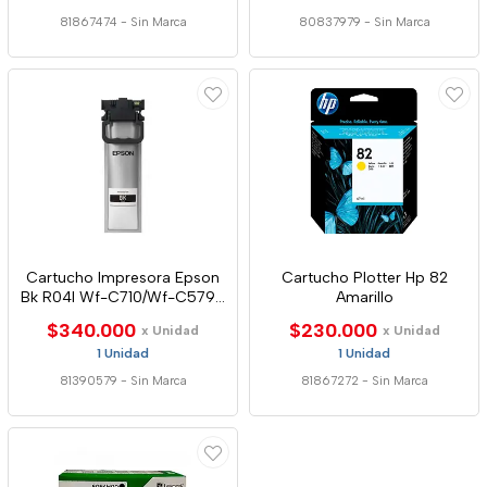
81867474
-
Sin Marca
80837979
-
Sin Marca
Cartucho Impresora Epson
Cartucho Plotter Hp 82
Bk R04l Wf-C710/Wf-C5790
Amarillo
Original
$340.000
$230.000
x Unidad
x Unidad
1 Unidad
1 Unidad
81390579
-
Sin Marca
81867272
-
Sin Marca