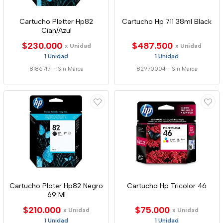
Cartucho Pletter Hp82
Cartucho Hp 711 38ml Black
Cian/Azul
$230.000
$487.500
x Unidad
x Unidad
1 Unidad
1 Unidad
81867171
-
Sin Marca
82970004
-
Sin Marca
Cartucho Ploter Hp82 Negro
Cartucho Hp Tricolor 46
69 Ml
$210.000
$75.000
x Unidad
x Unidad
1 Unidad
1 Unidad