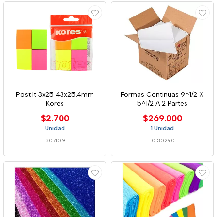
Post It 3x25 43x25.4mm
Formas Continuas 9^1/2 X
Kores
5^1/2 A 2 Partes
$2.700
$269.000
Unidad
1 Unidad
13071019
10130290