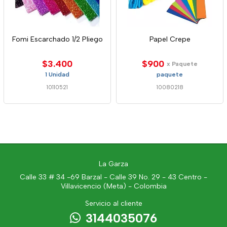
Fomi Escarchado 1/2 Pliego
Papel Crepe
$3.400
$900
x Paquete
1 Unidad
paquete
10110521
10080218
La Garza
Calle 33 # 34 -69 Barzal - Calle 39 No. 29 - 43 Centro -
Villavicencio (Meta) - Colombia
Servicio al cliente
3144035076