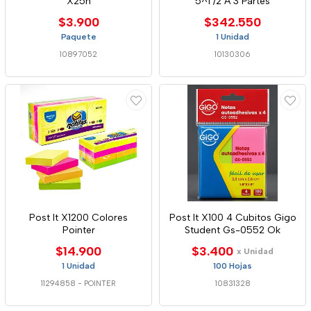
X25h
5^1 /2 A 3 Partes
$3.900
$342.550
Paquete
1 Unidad
10897052
10130306
Post It X1200 Colores
Post It X100 4 Cubitos Gigo
Pointer
Student Gs-0552 Ok
$14.900
$3.400
x Unidad
1 Unidad
100 Hojas
11294858
-
POINTER
10831328