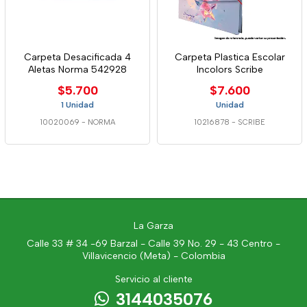
Carpeta Desacificada 4
Carpeta Plastica Escolar
Aletas Norma 542928
Incolors Scribe
$5.700
$7.600
1 Unidad
Unidad
10020069
-
NORMA
10216878
-
SCRIBE
La Garza
Calle 33 # 34 -69 Barzal - Calle 39 No. 29 - 43 Centro -
Villavicencio (Meta) - Colombia
Servicio al cliente
3144035076