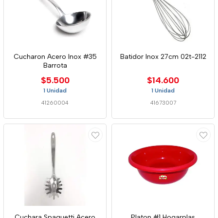
Cucharon Acero Inox #35
Batidor Inox 27cm 02t-2112
Barrota
$5.500
$14.600
1 Unidad
1 Unidad
41260004
41673007
Cuchara Spaguetti Acero
Platon #1 Hogarplas