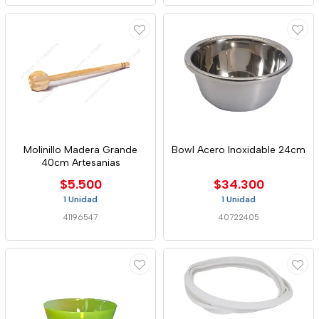
Molinillo Madera Grande
Bowl Acero Inoxidable 24cm
40cm Artesanias
$5.500
$34.300
1 Unidad
1 Unidad
41196547
40722405