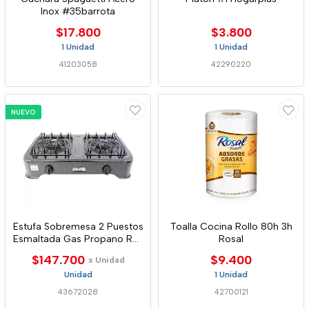
Inox #35barrota
$17.800
$3.800
1 Unidad
1 Unidad
41203058
42290220
NUEVO
Estufa Sobremesa 2 Puestos
Toalla Cocina Rollo 80h 3h
Esmaltada Gas Propano Ref.
Rosal
2028
$147.700
$9.400
x Unidad
Unidad
1 Unidad
43672028
42700121