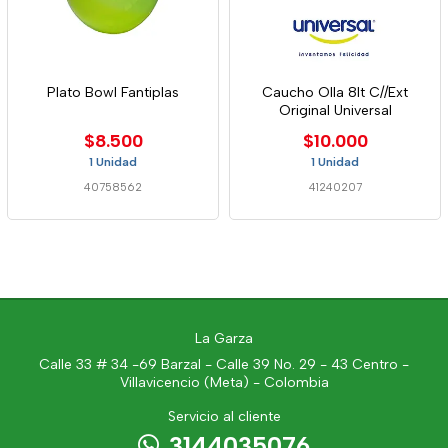
Plato Bowl Fantiplas
Caucho Olla 8lt C//Ext
Original Universal
$8.500
$10.000
1 Unidad
1 Unidad
40758562
41240207
La Garza
Calle 33 # 34 -69 Barzal - Calle 39 No. 29 - 43 Centro -
Villavicencio (Meta) - Colombia
Servicio al cliente
3144035076