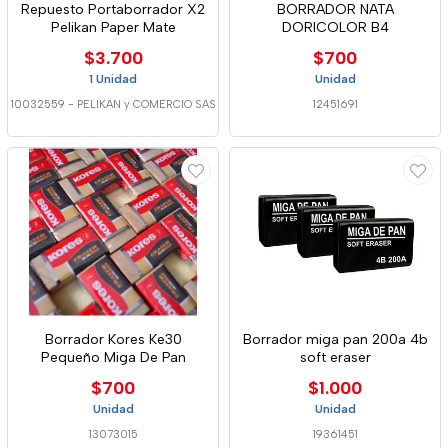
Repuesto Portaborrador X2
BORRADOR NATA
Pelikan Paper Mate
DORICOLOR B4
$3.700
$700
1 Unidad
Unidad
10032559
-
PELIKAN y COMERCIO SAS
12451691
Borrador Kores Ke30
Borrador miga pan 200a 4b
Pequeño Miga De Pan
soft eraser
$700
$1.000
Unidad
Unidad
13073015
19361451