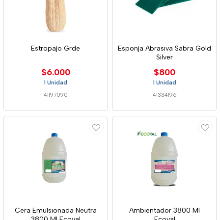
Estropajo Grde
Esponja Abrasiva Sabra Gold
Silver
$6.000
$800
1 Unidad
1 Unidad
41197090
41334196
Cera Emulsionada Neutra
Ambientador 3800 Ml
3800 Ml Ecoval
Ecoval