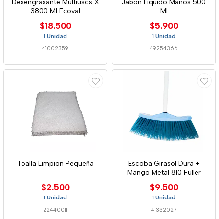
Desengrasante Multiusos X
Jabon Liquido Manos 500
3800 Ml Ecoval
Ml
$18.500
$5.900
1 Unidad
1 Unidad
41002359
49254366
Toalla Limpion Pequeña
Escoba Girasol Dura +
Mango Metal 810 Fuller
$2.500
$9.500
1 Unidad
1 Unidad
22440011
41332027