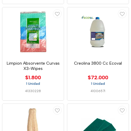
Limpion Absorvente Curvas
Creolina 3800 Cc Ecoval
X3-Wipes
$1.800
$72.000
1 Unidad
1 Unidad
41330228
41006571