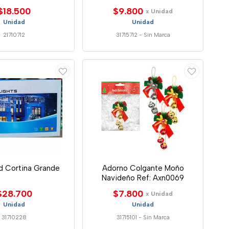
$18.500
$9.800
x Unidad
Unidad
Unidad
21710712
31715712
-
Sin Marca
d Cortina Grande
Adorno Colgante Moño
Navideño Ref: Axn0069
$28.700
$7.800
x Unidad
Unidad
Unidad
31710228
31715101
-
Sin Marca