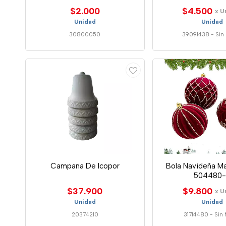
$2.000
$4.500
x U
Unidad
Unidad
30800050
39091438
-
Sin
Campana De Icopor
Bola Navideña Ma
504480-
$37.900
$9.800
x U
Unidad
Unidad
20374210
31714480
-
Sin 