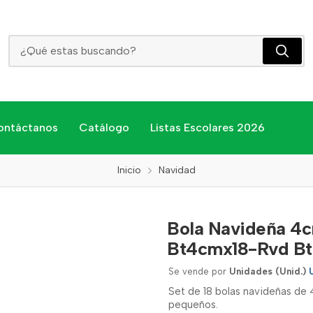
Bola Navideña 4cmx18und Ref: Bt4cmx18-P Bt4cmx18-Rvd Bt4cmx18-C
ontáctanos
Catálogo
Listas Escolares 2026
Inicio
Navidad
Bola Navideña 4
Bt4cmx18-Rvd B
Se vende por
Unidades (Unid.)
Set de 18 bolas navideñas de 
pequeños.