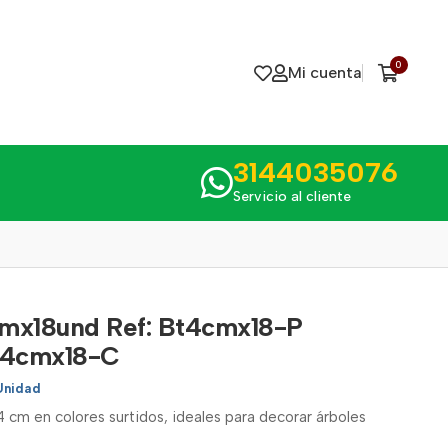
0
Mi cuenta
3144035076
Servicio al cliente
cmx18und Ref: Bt4cmx18-P
t4cmx18-C
Unidad
4 cm en colores surtidos, ideales para decorar árboles