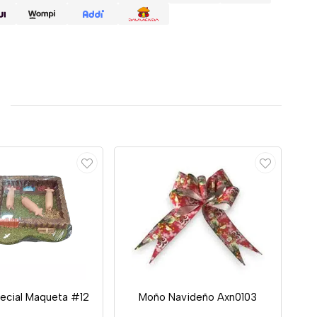
pecial Maqueta #12
Moño Navideño Axn0103