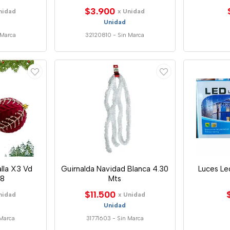
$3.900
nidad
x Unidad
Unidad
 Marca
32120810
-
Sin Marca
lla X3 Vd
Guirnalda Navidad Blanca 4.30
Luces Le
8
Mts
$11.500
nidad
x Unidad
Unidad
Marca
31771603
-
Sin Marca