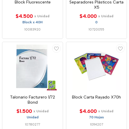
Block Fluorescente
Separadores Plásticos Carta
X5
$4.500
$4.000
x Unidad
x Unidad
Block x 40H
0
10083920
10720055
Talonario Facturero 1/72
Block Carta Rayado X70h
Bond
$1.500
$4.600
x Unidad
x Unidad
Unidad
70 Hojas
10780277
10114207