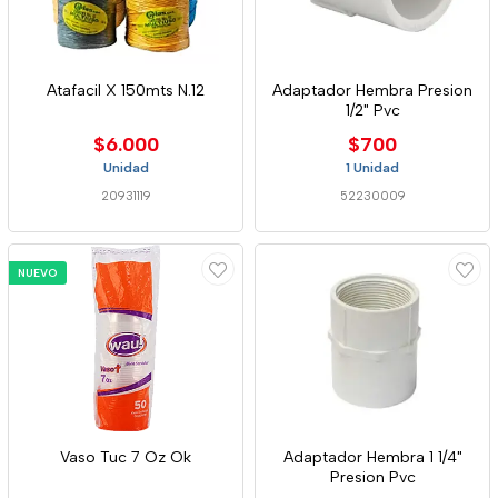
Atafacil X 150mts N.12
Adaptador Hembra Presion
1/2" Pvc
$6.000
$700
Unidad
1 Unidad
20931119
52230009
NUEVO
Vaso Tuc 7 Oz Ok
Adaptador Hembra 1 1/4"
Presion Pvc