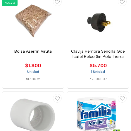
NUEVO
Bolsa Aserrín Viruta
Clavija Hembra Sencilla Gde
Icafel Relco Sin Polo Tierra
$1.800
$5.700
Unidad
1 Unidad
51718072
52300007