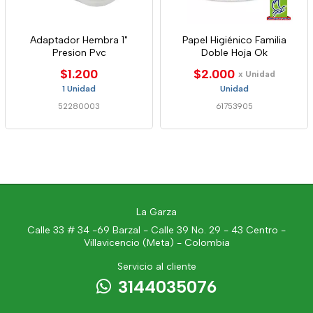
Adaptador Hembra 1"
Papel Higiénico Familia
Presion Pvc
Doble Hoja Ok
$1.200
$2.000
x Unidad
1 Unidad
Unidad
52280003
61753905
La Garza
Calle 33 # 34 -69 Barzal - Calle 39 No. 29 - 43 Centro -
Villavicencio (Meta) - Colombia
Servicio al cliente
3144035076