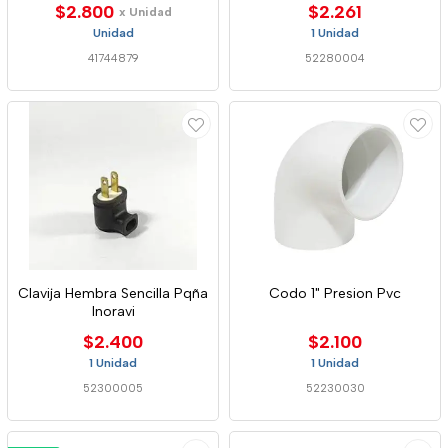
$2.800
$2.261
x Unidad
Unidad
1 Unidad
41744879
52280004
Clavija Hembra Sencilla Pqña
Codo 1" Presion Pvc
Inoravi
$2.400
$2.100
1 Unidad
1 Unidad
52300005
52230030