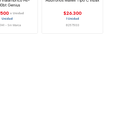
 Inalambrico Hs-
Audifonos Maxell Tipo C Inbax
10bt Genius
.500
$26.300
x Unidad
Unidad
1 Unidad
0141
-
Sin Marca
82575133