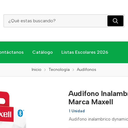
Audifono Inalambrico Dynamic Plus Tws Eb-Btdy Marca Maxell
ontáctanos
Catálogo
Listas Escolares 2026
Inicio
Tecnología
Audífonos
Audifono Inalamb
Marca Maxell
1 Unidad
Audifono inalambrico dynamic