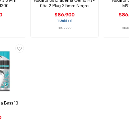
e 3.5 Mm
Audifonos Diadema Genio Hs-
Audifono
M300
05a 2 Plug 3.5mm Negro
M9
0
$86.900
$86
1 Unidad
81412227
8141
a Bass 13
0