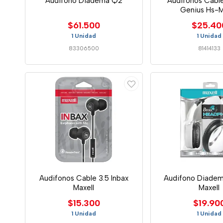
Audifono Diadema Q2
Audifonos Cabl
Genius Hs-
$61.500
$25.40
1 Unidad
1 Unidad
83306500
81414133
Audifonos Cable 3.5 Inbax
Audifono Diadem
Maxell
Maxell
$15.300
$19.90
1 Unidad
1 Unidad