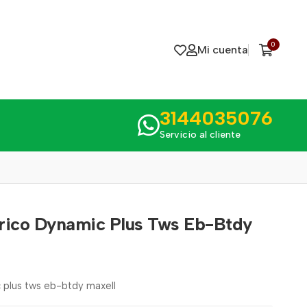
0
Mi cuenta
3144035076
Servicio al cliente
rico Dynamic Plus Tws Eb-Btdy
 plus tws eb-btdy maxell