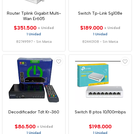
Router Tplink Gigabit Multi-
Switch Tp-Link Sg108e
Wan Er605
$351.500
$189.000
x Unidad
x Unidad
1 Unidad
1 Unidad
82749597
-
Sin Marca
82440108
-
Sin Marca
Decodificador Tdt Kr-360
Switch 8 ptos 10/100mbps
$86.500
$198.000
x Unidad
1 Unidad
1 Unidad