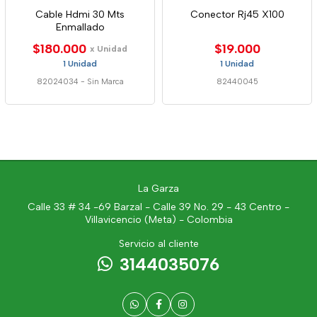
Cable Hdmi 30 Mts
Conector Rj45 X100
Enmallado
$180.000
$19.000
x Unidad
1 Unidad
1 Unidad
82024034
-
Sin Marca
82440045
La Garza
Calle 33 # 34 -69 Barzal - Calle 39 No. 29 - 43 Centro -
Villavicencio (Meta) - Colombia
Servicio al cliente
3144035076