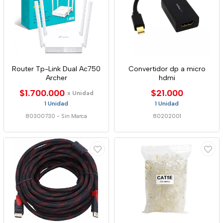
Router Tp-Link Dual Ac750
Convertidor dp a micro
Archer
hdmi
$1.700.000
$21.000
x Unidad
1 Unidad
1 Unidad
80300730
-
Sin Marca
80202001