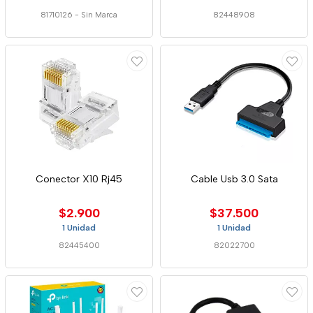
81710126
-
Sin Marca
82448908
Conector X10 Rj45
Cable Usb 3.0 Sata
$2.900
$37.500
1 Unidad
1 Unidad
82445400
82022700