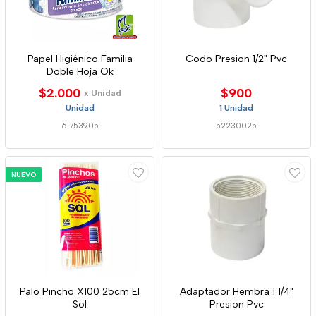
Papel Higiénico Familia
Codo Presion 1/2" Pvc
Doble Hoja Ok
$2.000
$900
x Unidad
Unidad
1 Unidad
61753905
52230025
NUEVO
Palo Pincho X100 25cm El
Adaptador Hembra 1 1/4"
Sol
Presion Pvc