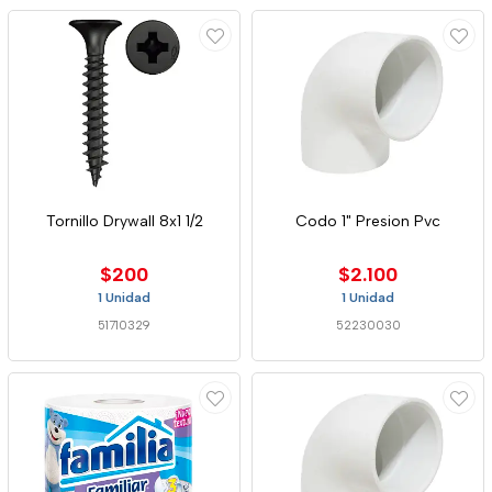
Tornillo Drywall 8x1 1/2
Codo 1" Presion Pvc
$200
$2.100
1 Unidad
1 Unidad
51710329
52230030