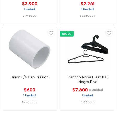
$3.900
$2.261
Unidad
1 Unidad
21746307
52280004
NUEVO
Union 3/4¨Liso Presion
Gancho Ropa Plast X10
Negro Box
$600
$7.600
x Unidad
1 Unidad
Unidad
52280202
41668018