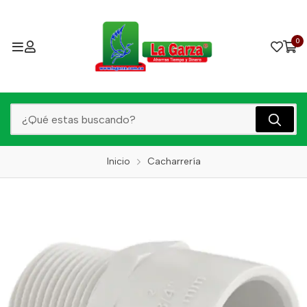
0
Inicio
Cacharrería