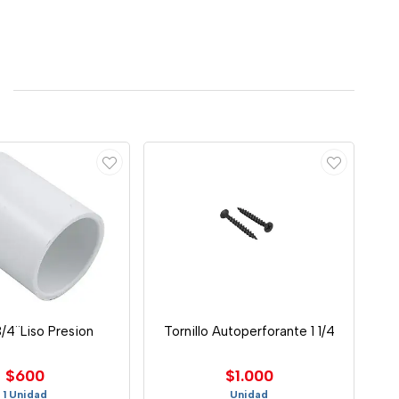
/4¨Liso Presion
Tornillo Autoperforante 1 1/4
$600
$1.000
1 Unidad
Unidad