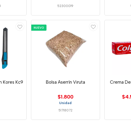
8
52300019
NUEVO
mm Kores Kc9
Bolsa Aserrín Viruta
Crema Den
$1.800
$4.
Unidad
51718072