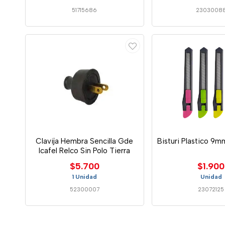
51715686
2303008
Clavija Hembra Sencilla Gde
Bisturi Plastico 9
Icafel Relco Sin Polo Tierra
$5.700
$1.900
1 Unidad
Unidad
52300007
23072125