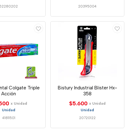
52280202
20395004
tal Colgate Triple
Bistury Industrial Blister Hx-
Acción
358
500
$5.600
x Unidad
x Unidad
Unidad
Unidad
41811501
20720122