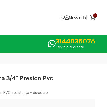
0
Mi cuenta
3144035076
Servicio al cliente
 3/4" Presion Pvc
n PVC, resistente y duradero.