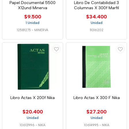
Papel Documental 5500
Libro De Contabilidad 3
X12und Minerva
Columnas X 300f Marfil
$9.500
$34.400
1 Unidad
Unidad
12581275
-
MINERVA
11016202
Libro Actas X 200f Nika
Libro Actas X 300 F Nika
$20.400
$27.200
Unidad
Unidad
10612996
-
NIKA
10614995
-
NIKA