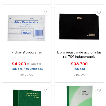
Fichas Bibliografias
Libro registro de accionistas
ref:709 inducontable
$4.200
$36.700
x Paquete
Paquete X50 unidades
1 Unidad
10400702
10407099