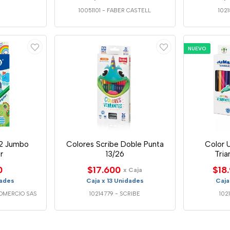
10051101
-
FABER CASTELL
102
NUEVO
12 Jumbo
Colores Scribe Doble Punta
Color 
r
13/26
Tria
0
$17.600
$18
x Caja
dades
Caja x 13 Unidades
Caja
COMERCIO SAS
10214779
-
SCRIBE
102