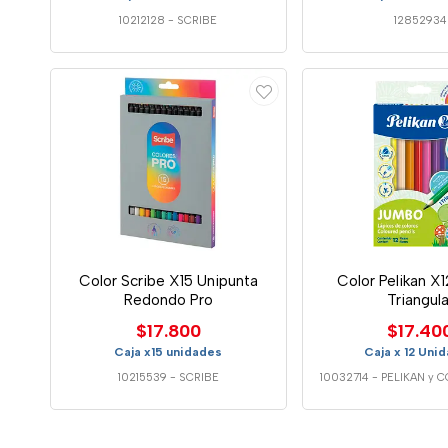
10212128
-
SCRIBE
12852934
Color Scribe X15 Unipunta
Color Pelikan X
Redondo Pro
Triangula
$17.800
$17.40
Caja x15 unidades
Caja x 12 Uni
10215539
-
SCRIBE
10032714
-
PELIKAN y 