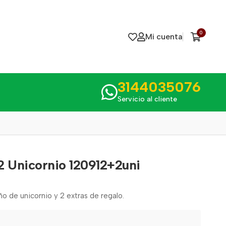
0
Mi cuenta
3144035076
Servicio al cliente
2 Unicornio 120912+2uni
o de unicornio y 2 extras de regalo.