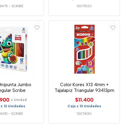
18475
-
SCRIBE
13075120
Unipunta Jumbo
Color Kores X13 4mm +
ngular Scribe
Tajalapiz Triangular 93413pm
.900
$11.400
x Unidad
 x 12 Unidades
Caja x 13 Unidades
14051
-
SCRIBE
13074130