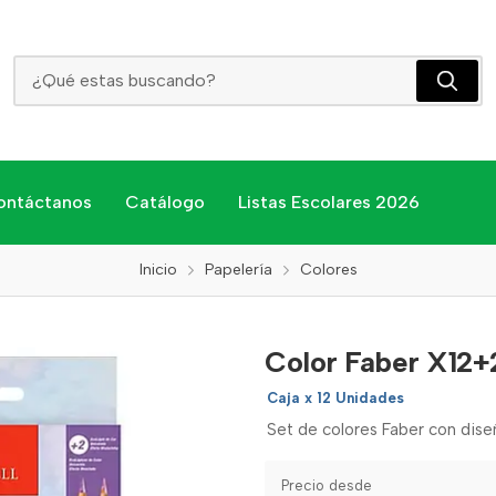
Color Faber X12+2 Unicornio 120912+2uni
ontáctanos
Catálogo
Listas Escolares 2026
Inicio
Papelería
Colores
Color Faber X12+
Caja x 12 Unidades
Set de colores Faber con diseñ
Precio desde