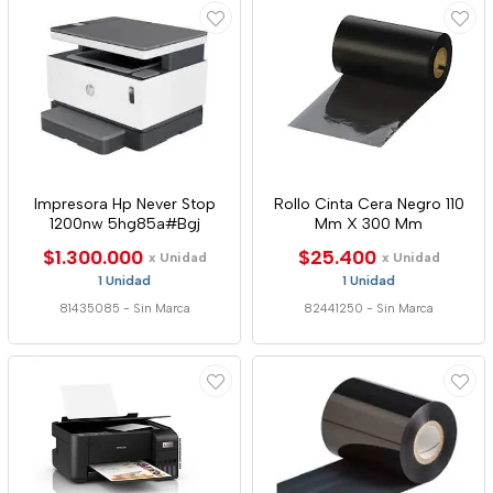
Impresora Hp Never Stop
Rollo Cinta Cera Negro 110
1200nw 5hg85a#Bgj
Mm X 300 Mm
$1.300.000
$25.400
x Unidad
x Unidad
1 Unidad
1 Unidad
81435085
-
Sin Marca
82441250
-
Sin Marca