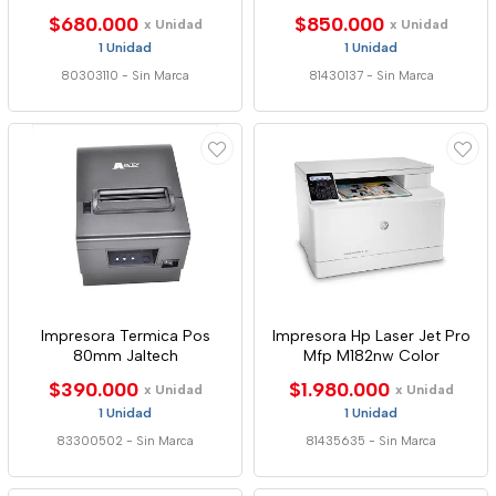
$680.000
$850.000
x Unidad
x Unidad
1 Unidad
1 Unidad
80303110
-
Sin Marca
81430137
-
Sin Marca
Impresora Termica Pos
Impresora Hp Laser Jet Pro
80mm Jaltech
Mfp M182nw Color
$390.000
$1.980.000
x Unidad
x Unidad
1 Unidad
1 Unidad
83300502
-
Sin Marca
81435635
-
Sin Marca