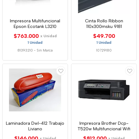
Impresora Multifuncional
Cinta Rollo Ribbon
Epson Ecotank L3210
110x300msku 9181
$763.000
$49.700
x Unidad
1 Unidad
1 Unidad
81393210
-
Sin Marca
10729180
Laminadora Dwl-412 Trabajo
Impresora Brother Dcp-
Liviano
T520w Multifuncional Wifi
$146.000
$812.000
x Unidad
x Unidad